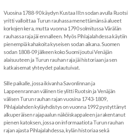
Vuosina 1788-90 käydyn Kustaa III:n sodan avulla Ruotsi
yritti valloittaa Turun rauhassa menettämänsä alueet
korkojen kera, mutta vuonna 1790 solmitussa Värälän
rauhassa raja jäi ennalleen. Myös Pihlajalahdessa käytiin
pienempiä kahakoita kyseisen sodan aikana. Suomen
sodan 1808-09 jälkeen koko Suomi joutui Venäjän
alaisuuteen ja Turun rauhan raja jäi historiaan ja sen
katkaisemat yhteydet palautuivat.
Sille paikalle, jossa ikivanha Savonlinnan ja
Lappeenrannan välinen tie ylitti Ruotsin ja Venäjän
välisen Turun rauhan rajan vuosina 1743-1809,
Pihlajalahden kyläyhdistys on vuonna 1992 pystyttänyt
alkuperäisen rajapaalun näköiskappaleen ja rakentanut
pienen katoksen, jossa on informaatiota Turun rauhan
rajan ajasta Pihlajalahdessa, kylän historiaa sekä