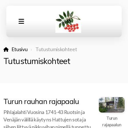
Etusivu
Tutustumiskohteet
Tutustumiskohteet
Turun rauhan rajapaalu
Pihlajalahti Vuosina 1741-43 Ruotsin ja
Turun
Venäjän välillä käyty ns Hattujen sota ja
rajapaalun
siihen liittyvä pikkuvihan nimellä tunnettu