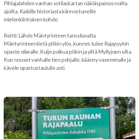
Pihlajalahden vanhan sotilaskartan näköispainos noilta
ajoilta. Kaikille historiasta kiinnostuneille
mielenkiintoinen kohde.
Reitti: Lähde Mäntyrinteen tanssilavalta
Mäntyrinteentietä pitkin ylös, kunnes tulee Rajapyykin
opaste oikealle. Kulje polkua pitkin ja ylitä Myllyjoen silta.
Kun nouset vanhalle tien pohjalle, käänny vasemmalle ja
kävele opastustaululle asti.