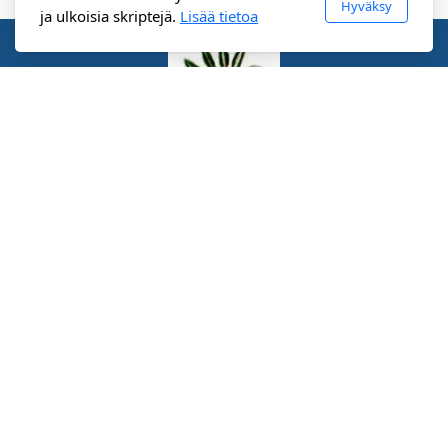
Hyväksy
ja ulkoisia skriptejä.
Lisää tietoa
Pihlajalahden Kyläyhdistys ry
Pölläskyläntie 651
58770 Pihlajalahti
Suomi
Päävalikko
Etusivu
Ajankohtaista
Kyläyhdistys
Palvelut