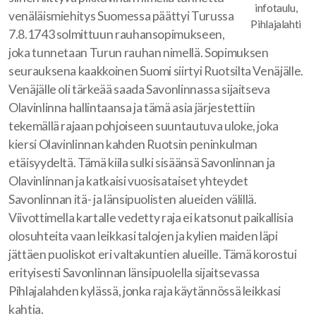
infotaulu,
venäläismiehitys Suomessa päättyi Turussa
Pihlajalahti
7.8.1743 solmittuun rauhansopimukseen,
joka tunnetaan Turun rauhan nimellä. Sopimuksen
seurauksena kaakkoinen Suomi siirtyi Ruotsilta Venäjälle.
Venäjälle oli tärkeää saada Savonlinnassa sijaitseva
Olavinlinna hallintaansa ja tämä asia järjestettiin
tekemällä rajaan pohjoiseen suuntautuva uloke, joka
kiersi Olavinlinnan kahden Ruotsin peninkulman
etäisyydeltä. Tämä kiila sulki sisäänsä Savonlinnan ja
Olavinlinnan ja katkaisi vuosisataiset yhteydet
Savonlinnan itä- ja länsipuolisten alueiden välillä.
Viivottimella kartalle vedetty raja ei katsonut paikallisia
olosuhteita vaan leikkasi talojen ja kylien maiden läpi
jättäen puoliskot eri valtakuntien alueille. Tämä korostui
erityisesti Savonlinnan länsipuolella sijaitsevassa
Pihlajalahden kylässä, jonka raja käytännössä leikkasi
kahtia.